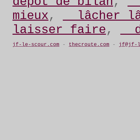
dépot de bilan
,
d
mieux
,
__lâcher l
laisser faire
,
__
jf-le-scour.com
-
thecroute.com
-
jf@jf-
sport de masse sp